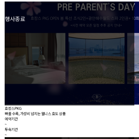
행사종료
효캉스PKG
빠를 수록, 가성비 넘치는 웰니스 효도 상품
예약기간
~
투숙기간
~