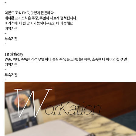
~
더몬드 조식 PKG, 맛있게 든든하다
베이몬드의 조식은 주중, 주말이 다르게 펼쳐집니다.
이가격에! 이런 맛이 가능하다구요?! 네 가능해요
예약기간
~
투숙기간
~
1st birthday
연출, 뷔페, 똑똑한 가격 무엇 하나 놓칠 수 없는 고객님을 위한, 소중한 내 아이의 첫 생일
예약기간
~
투숙기간
~