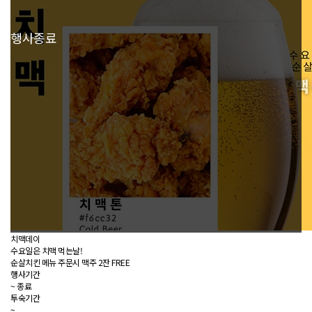
행사종료
치맥데이
수요일은 치맥 먹는날!
순살치킨 메뉴 주문시 맥주 2잔 FREE
행사기간
~
종료
투숙기간
~