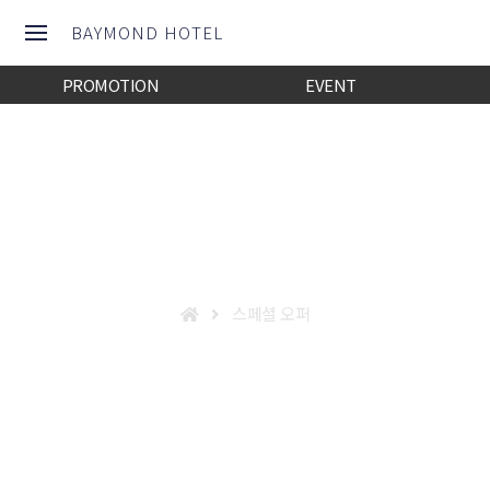
TEST 1 : /thezamhotel1/www/theme/basic TEST 2 :/thezamhotel1/www/lib
BAYMOND HOTEL
PROMOTION
EVENT
스페셜 오퍼
스페셜 오퍼