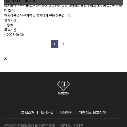
SMART SUITE 30% OFF
럭셔리한 스위트룸을 스마트하 게 이용하는 방법! 3인까지 무료 입실과 동시에 쏟아지는 혜
행사종료
택 확인!
해당상품은 유선예약 및 홈페이지 전용 상품입니다.
행사기간
~
종료
투숙기간
~
2025-09-30
1
2
호텔소개
ㅣ
오시는길
ㅣ
이용약관
ㅣ
개인정보 보호정책
(주) 더스토리컴퍼니 베이몬드호텔 ㅣ 대표자 : 한기운