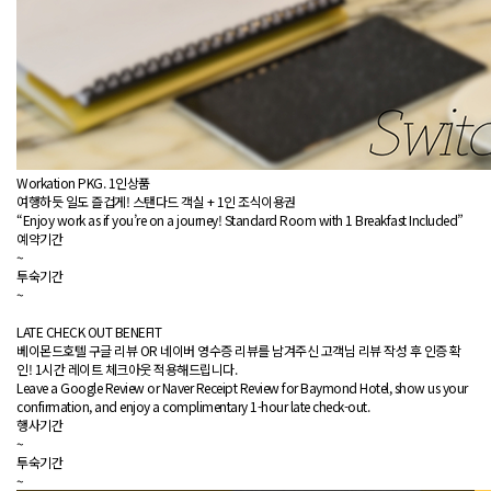
Workation PKG. 1인상품
여행하듯 일도 즐겁게! 스탠다드 객실 + 1인 조식이용권
“Enjoy work as if you’re on a journey! Standard Room with 1 Breakfast Included”
예약기간
~
투숙기간
~
LATE CHECK OUT BENEFIT
베이몬드호텔 구글 리뷰 OR 네이버 영수증 리뷰를 남겨주신 고객님 리뷰 작성 후 인증 확
인! 1시간 레이트 체크아웃 적용해드립니다.
Leave a Google Review or Naver Receipt Review for Baymond Hotel, show us your
confirmation, and enjoy a complimentary 1-hour late check-out.
행사기간
~
투숙기간
~