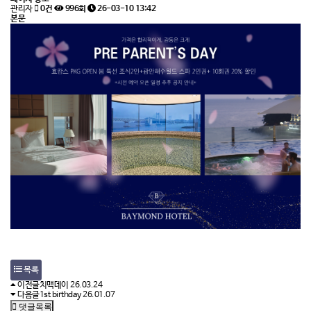
관리자
0건
996회
26-03-10 13:42
본문
목록
이전글
치맥데이
26.03.24
다음글
1st birthday
26.01.07
댓글목록