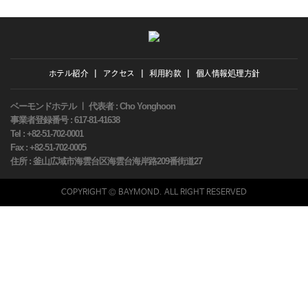
ホテル紹介
ㅣ
アクセス
ㅣ
利用約款
ㅣ
個人情報処理方針
ベーモンドホテル ㅣ 代表者 : Cho Yonghoon
事業者登録番号 : 617-81-41638
Tel : +82-51-702-0001
Fax : +82-51-702-0005
住所 : 釜山広域市海雲台区海雲台海岸路209番街道27
COPYRIGHT © BAYMOND. ALL RIGHT RESERVED