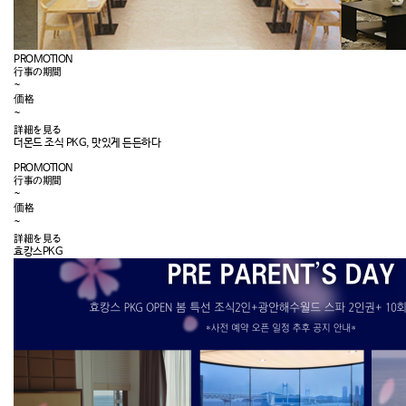
PROMOTION
行事の期間
~
価格
~
詳細を見る
더몬드 조식 PKG, 맛있게 든든하다
PROMOTION
行事の期間
~
価格
~
詳細を見る
효캉스PKG