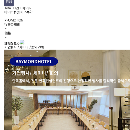
目録
Total 11건
1 페이지
네이버한정 키즈특가
PROMOTION
行事の期間
~
価格
~
詳細を見る
기업행사 / 세미나 / 회의 진행