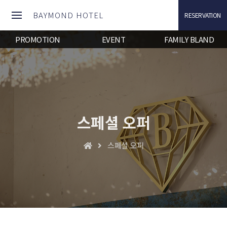
TEST 1 : /thezamhotel1/www/theme/basic TEST 2 :/thezamhotel1/www/lib
BAYMOND HOTEL
RESERVATION
PROMOTION
EVENT
FAMILY BLAND
스페셜 오퍼
스페셜 오퍼