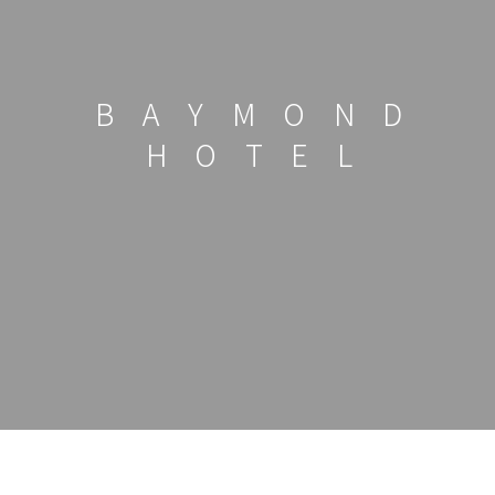
B
A
Y
M
O
N
D
H
O
T
E
L