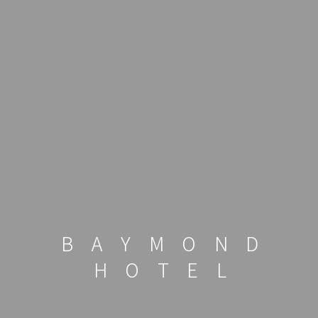
B
A
Y
M
O
N
D
H
O
T
E
L